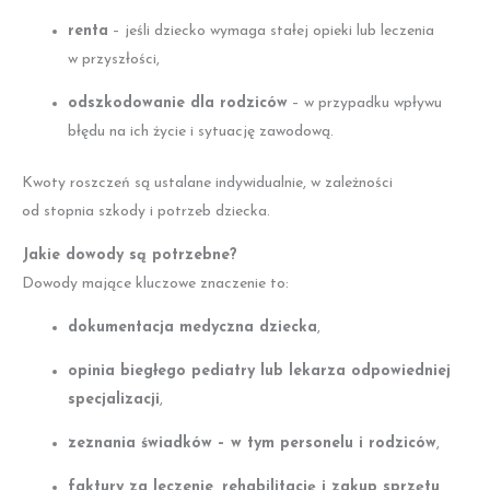
renta
– jeśli dziecko wymaga stałej opieki lub leczenia
w przyszłości,
odszkodowanie dla rodziców
– w przypadku wpływu
błędu na ich życie i sytuację zawodową.
Kwoty roszczeń są ustalane indywidualnie, w zależności
od stopnia szkody i potrzeb dziecka.
Jakie dowody są potrzebne?
Dowody mające kluczowe znaczenie to:
dokumentacja medyczna dziecka
,
opinia biegłego pediatry lub lekarza odpowiedniej
specjalizacji
,
zeznania świadków – w tym personelu i rodziców
,
faktury za leczenie, rehabilitację i zakup sprzętu