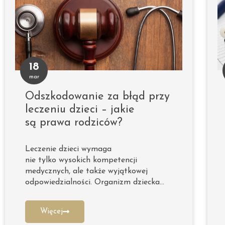
18
mar
Odszkodowanie za błąd przy
leczeniu dzieci – jakie
są prawa rodziców?
Leczenie dzieci wymaga
nie tylko wysokich kompetencji
medycznych, ale także wyjątkowej
odpowiedzialności. Organizm dziecka…
Więcej