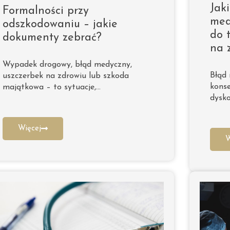
Jak
Formalności przy
med
odszkodowaniu – jakie
do 
dokumenty zebrać?
na 
Wypadek drogowy, błąd medyczny,
Błąd
uszczerbek na zdrowiu lub szkoda
konse
majątkowa – to sytuacje,…
dysko
Więcej
W