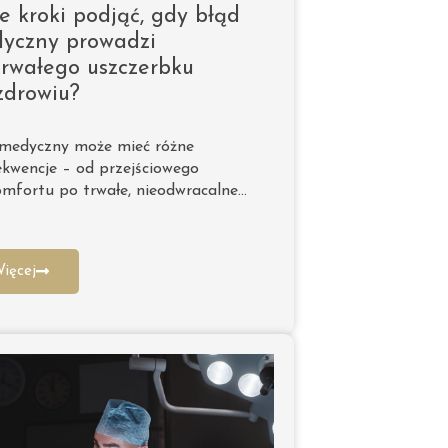
ie kroki podjąć, gdy błąd
yczny prowadzi
trwałego uszczerbku
zdrowiu?
 medyczny może mieć różne
kwencje – od przejściowego
mfortu po trwałe, nieodwracalne…
ięcej