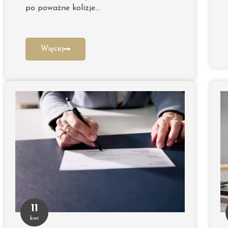
po poważne kolizje…
Więcej
11
kwi