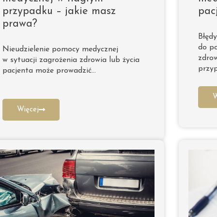
przypadku – jakie masz
pac
prawa?
Błęd
do p
Nieudzielenie pomocy medycznej
zdrow
w sytuacji zagrożenia zdrowia lub życia
przyp
pacjenta może prowadzić…
W
Więcej