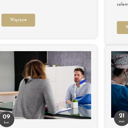
celem
Więcej
W
21
09
mar
kwi