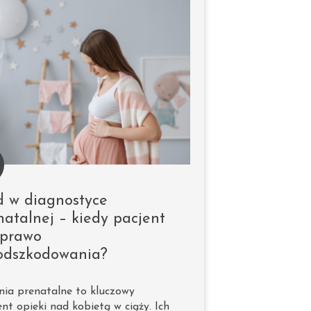
d w diagnostyce
natalnej – kiedy pacjent
prawo
odszkodowania?
ia prenatalne to kluczowy
nt opieki nad kobietą w ciąży. Ich