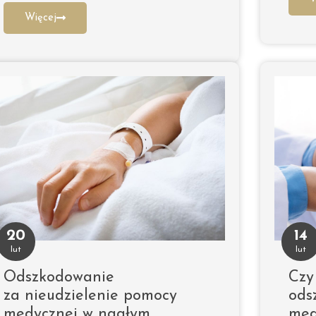
Więcej
20
14
lut
lut
Odszkodowanie
Czy
za nieudzielenie pomocy
ods
medycznej w nagłym
med