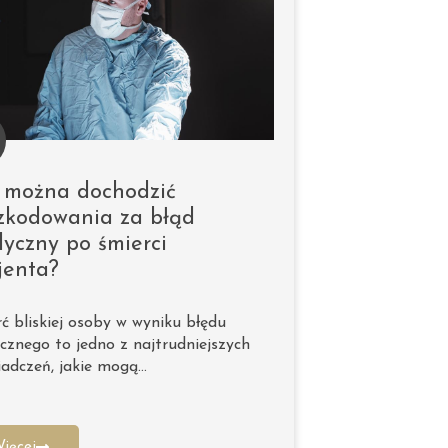
 można dochodzić
zkodowania za błąd
yczny po śmierci
jenta?
ć bliskiej osoby w wyniku błędu
znego to jedno z najtrudniejszych
adczeń, jakie mogą…
ięcej