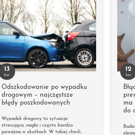
13
12
kwi
kwi
Odszkodowanie po wypadku
Błą
drogowym – najczęstsze
pre
błędy poszkodowanych
ma 
do 
Wypadek drogowy to sytuacja
stresująca, nagła i często bardzo
Badan
poważna w skutkach. W takiej chwili…
eleme