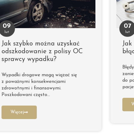
09
07
lut
lut
Jak szybko można uzyskać
Jak
odszkodowanie z polisy OC
błą
sprawcy wypadku?
Błęd
zanie
Wypadki drogowe mogą wiązać się
do po
z poważnymi konsekwencjami
pacj
zdrowotnymi i finansowymi.
Poszkodowani często…
W
Więcej