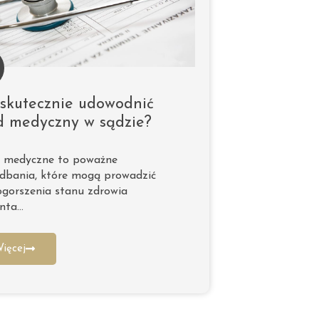
 skutecznie udowodnić
d medyczny w sądzie?
y medyczne to poważne
dbania, które mogą prowadzić
gorszenia stanu zdrowia
enta…
ięcej