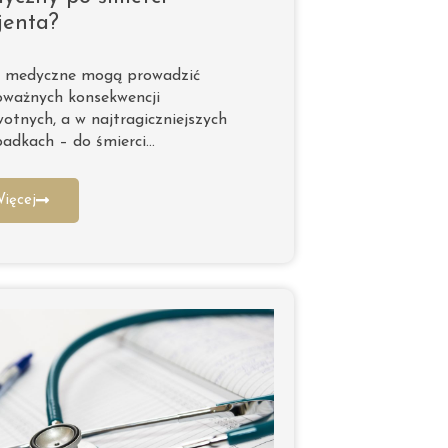
jenta?
y medyczne mogą prowadzić
oważnych konsekwencji
otnych, a w najtragiczniejszych
adkach – do śmierci…
ięcej