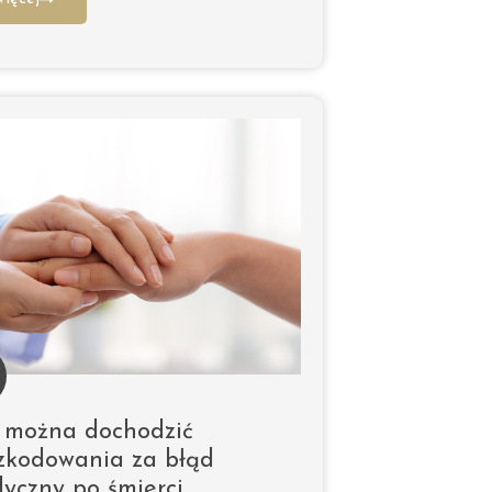
 można dochodzić
zkodowania za błąd
yczny po śmierci