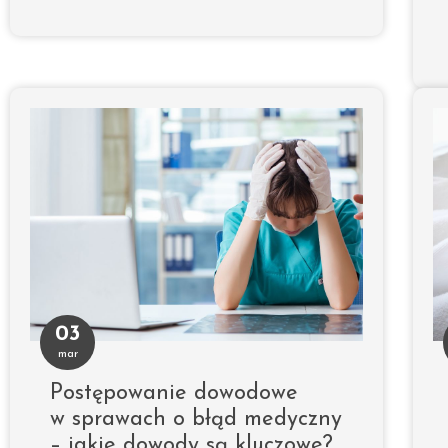
03
mar
Postępowanie dowodowe
w sprawach o błąd medyczny
– jakie dowody są kluczowe?